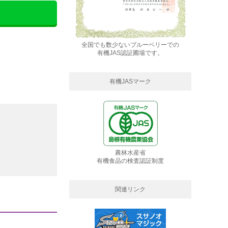
全国でも数少ないブルーベリーでの
有機JAS認証圃場です。
有機JASマーク
農林水産省
有機食品の検査認証制度
関連リンク
。