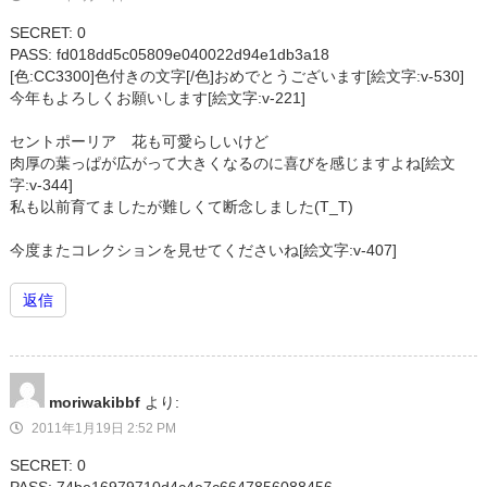
SECRET: 0
PASS: fd018dd5c05809e040022d94e1db3a18
[色:CC3300]色付きの文字[/色]おめでとうございます[絵文字:v-530]
今年もよろしくお願いします[絵文字:v-221]
セントポーリア 花も可愛らしいけど
肉厚の葉っぱが広がって大きくなるのに喜びを感じますよね[絵文
字:v-344]
私も以前育てましたが難しくて断念しました(T_T)
今度またコレクションを見せてくださいね[絵文字:v-407]
返信
moriwakibbf
より:
2011年1月19日 2:52 PM
SECRET: 0