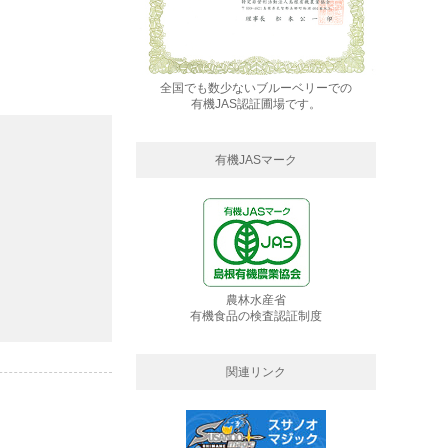
全国でも数少ないブルーベリーでの
有機JAS認証圃場です。
有機JASマーク
農林水産省
有機食品の検査認証制度
関連リンク