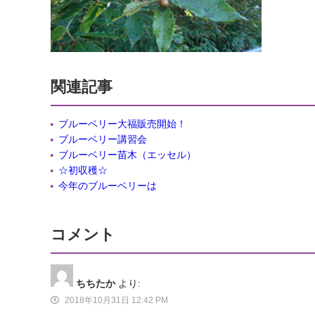
関連記事
ブルーベリー大福販売開始！
ブルーベリー講習会
ブルーベリー苗木（エッセル）
☆初収穫☆
今年のブルーベリーは
コメント
ちちたか
より:
2018年10月31日 12:42 PM