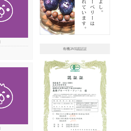
日
有機JAS認証証
日