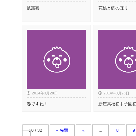
披露宴
花桃と鯉のぼり
2014年3月28日
2014年3月26日
春ですね！
新庄高校初甲子園
10 / 32
« 先頭
«
...
8
9