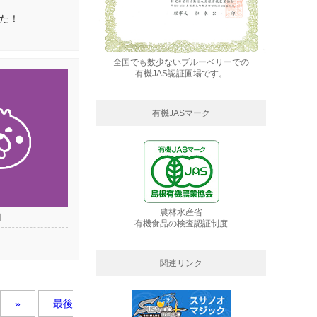
た！
全国でも数少ないブルーベリーでの
有機JAS認証圃場です。
有機JASマーク
農林水産省
日
有機食品の検査認証制度
関連リンク
»
最後